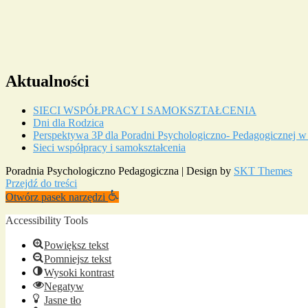
Aktualności
SIECI WSPÓŁPRACY I SAMOKSZTAŁCENIA
Dni dla Rodzica
Perspektywa 3P dla Poradni Psychologiczno- Pedagogicznej w
Sieci współpracy i samokształcenia
Poradnia Psychologiczno Pedagogiczna | Design by
SKT Themes
Przejdź do treści
Otwórz pasek narzędzi
Accessibility Tools
Powiększ tekst
Pomniejsz tekst
Wysoki kontrast
Negatyw
Jasne tło