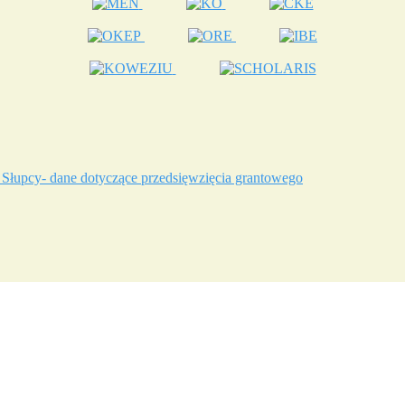
 Słupcy- dane dotyczące przedsięwzięcia grantowego