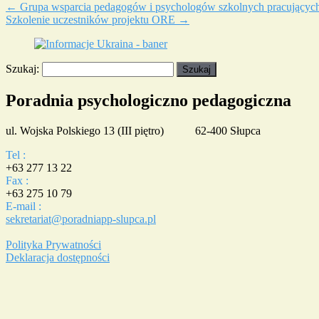
←
Grupa wsparcia pedagogów i psychologów szkolnych pracujących
Szkolenie uczestników projektu ORE
→
Szukaj:
Poradnia psychologiczno pedagogiczna
ul. Wojska Polskiego 13 (III piętro) 62-400 Słupca
Tel :
+63 277 13 22
Fax :
+63 275 10 79
E-mail :
sekretariat@poradniapp-slupca.pl
Polityka Prywatności
Deklaracja dostępności