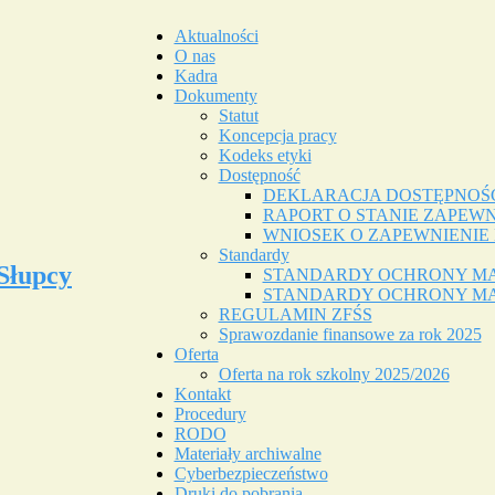
Aktualności
O nas
Kadra
Dokumenty
Statut
Koncepcja pracy
Kodeks etyki
Dostępność
DEKLARACJA DOSTĘPNOŚ
RAPORT O STANIE ZAPEWN
WNIOSEK O ZAPEWNIENIE
Standardy
Słupcy
STANDARDY OCHRONY M
STANDARDY OCHRONY MA
REGULAMIN ZFŚS
Sprawozdanie finansowe za rok 2025
Oferta
Oferta na rok szkolny 2025/2026
Kontakt
Procedury
RODO
Materiały archiwalne
Cyberbezpieczeństwo
Druki do pobrania