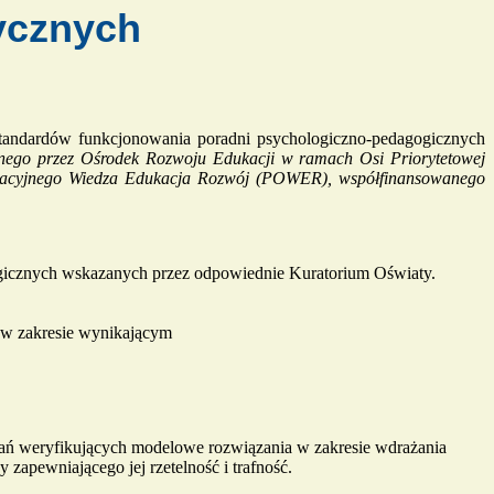
ycznych
standardów funkcjonowania poradni psychologiczno-pedagogicznych
nego przez Ośrodek Rozwoju Edukacji w ramach Osi Priorytetowej
Operacyjnego Wiedza Edukacja Rozwój (POWER), współfinansowanego
gicznych wskazanych przez odpowiednie Kuratorium Oświaty.
o w zakresie wynikającym
ań weryfikujących modelowe rozwiązania w zakresie wdrażania
apewniającego jej rzetelność i trafność.