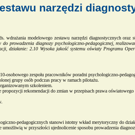
estawu narzędzi diagnost
 ds. wdrażania modelowego zestawu narzędzi diagnostycznych oraz 
do prowadzenia diagnozy psychologiczno-pedagogicznej, realizowa
edukacji, działanie: 2.10 Wysoka jakość systemu oświaty Programu 
a 10-osobowego zespołu pracowników poradni psychologiczno-pedago
lonej grupy osób podczas pracy w ramach pilotażu.
 organizowanym szkoleniem.
nie propozycji rekomendacji do zmian w przepisach prawa oświatoweg
w.
ogiczno-pedagogicznych stanowi istotny wkład merytoryczny do dział
umożliwią w przyszłości ujednolicenie sposobu prowadzenia diagnozy z