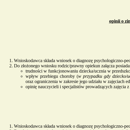
opinii o z
Wnioskodawca składa wniosek o diagnozę psychologiczno-peda
Do złożonego wniosku rodzic/prawny opiekun załącza posiadan
trudności w funkcjonowaniu dziecka/ucznia w przedszko
wpływ przebiegu choroby (
w przypadku gdy dziecko/u
oraz ograniczenia w zakresie jego udziału w zajęciach
opinię nauczycieli i specjalistów prowadzących zajęcia
Wnioskodawca składa wniosek o diagnozę psychologiczno-peda