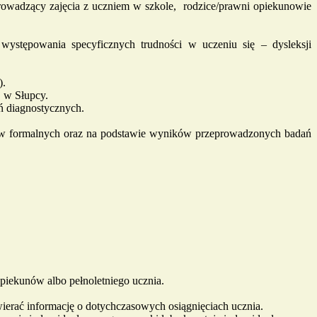
rowadzący zajęcia z uczniem w szkole, rodzice/prawni opiekunowie
występowania specyficznych trudności w uczeniu się – dysleksji
).
j w Słupcy.
ń diagnostycznych.
gów formalnych oraz na podstawie wyników przeprowadzonych badań
piekunów albo pełnoletniego ucznia.
erać informację o dotychczasowych osiągnięciach ucznia.