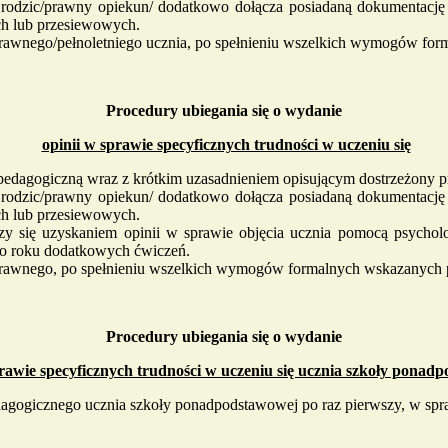
odzic/prawny opiekun/ dodatkowo dołącza posiadaną dokumentację u
ch lub przesiewowych.
prawnego/pełnoletniego ucznia, po spełnieniu wszelkich wymogów fo
Procedury ubiegania się o wydanie
opinii w sprawie specyficznych trudności w uczeniu się
edagogiczną wraz z krótkim uzasadnieniem opisującym dostrzeżony pr
odzic/prawny opiekun/ dodatkowo dołącza posiadaną dokumentację u
ch lub przesiewowych.
y się uzyskaniem opinii w sprawie objęcia ucznia pomocą psycholog
oło roku dodatkowych ćwiczeń.
prawnego, po spełnieniu wszelkich wymogów formalnych wskazanych 
Procedury ubiegania się o wydanie
prawie specyficznych trudności w uczeniu się ucznia szkoły ponad
gogicznego ucznia szkoły ponadpodstawowej po raz pierwszy, w spraw