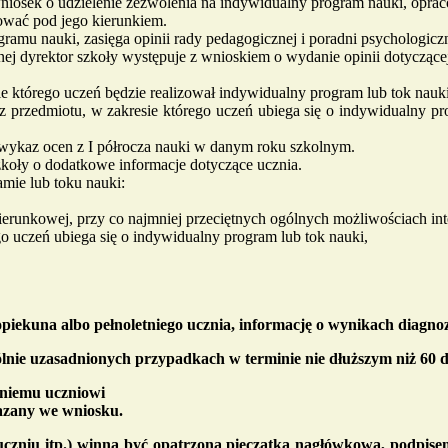
niosek o udzielenie zezwolenia na indywidualny program nauki, opra
ować pod jego kierunkiem.
ramu nauki, zasięga opinii rady pedagogicznej i poradni psychologicz
nej dyrektor szkoły występuje z wnioskiem o wydanie opinii dotyczące
e którego uczeń będzie realizował indywidualny program lub tok nauki
z przedmiotu, w zakresie którego uczeń ubiega się o indywidualny p
 wykaz ocen z I półrocza nauki w danym roku szkolnym.
koły o dodatkowe informacje dotyczące ucznia.
mie lub toku nauki:
ierunkowej, przy co najmniej przeciętnych ogólnych możliwościach int
go uczeń ubiega się o indywidualny program lub tok nauki,
piekuna albo pełnoletniego ucznia, informację o wynikach diagn
gólnie uzasadnionych przypadkach w terminie nie dłuższym niż 60 d
tniemu uczniowi
kazany we wniosku.
uczniu itp.) winna być opatrzona pieczątką nagłówkową, podpisem