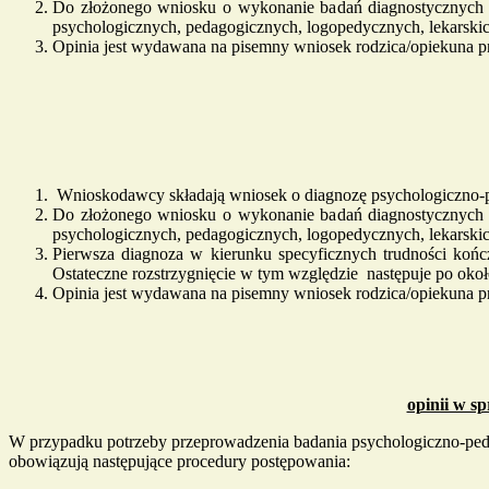
Do złożonego wniosku o wykonanie badań diagnostycznych r
psychologicznych, pedagogicznych, logopedycznych, lekarski
Opinia jest wydawana na pisemny wniosek rodzica/opiekuna 
Wnioskodawcy składają wniosek o diagnozę psychologiczno-p
Do złożonego wniosku o wykonanie badań diagnostycznych r
psychologicznych, pedagogicznych, logopedycznych, lekarski
Pierwsza diagnoza w kierunku specyficznych trudności kończ
Ostateczne rozstrzygnięcie w tym względzie następuje po ok
Opinia jest wydawana na pisemny wniosek rodzica/opiekuna 
opinii w s
W przypadku potrzeby przeprowadzenia badania psychologiczno-peda
obowiązują następujące procedury postępowania: