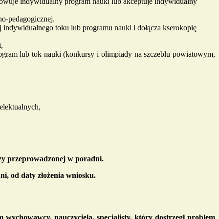
cowuje indywidualny program nauki lub akceptuje indywidualny
no-pedagogicznej.
j indywidualnego toku lub programu nauki i dołącza kserokopię
,
rogram lub tok nauki (konkursy i olimpiady na szczeblu powiatowym,
elektualnych,
ozy przeprowadzonej w poradni.
ni, od daty złożenia wniosku.
 wychowawcy, nauczyciela, specjalisty, który dostrzegł problem