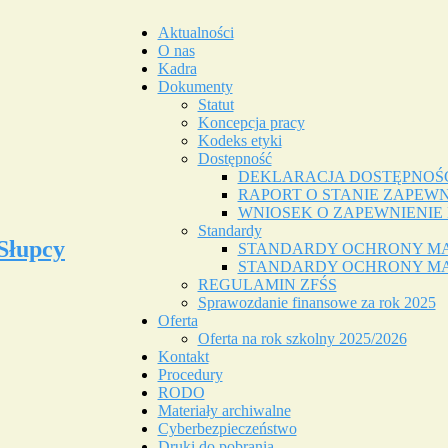
Aktualności
O nas
Kadra
Dokumenty
Statut
Koncepcja pracy
Kodeks etyki
Dostępność
DEKLARACJA DOSTĘPNOŚ
RAPORT O STANIE ZAPEWN
WNIOSEK O ZAPEWNIENIE
Standardy
Słupcy
STANDARDY OCHRONY M
STANDARDY OCHRONY MA
REGULAMIN ZFŚS
Sprawozdanie finansowe za rok 2025
Oferta
Oferta na rok szkolny 2025/2026
Kontakt
Procedury
RODO
Materiały archiwalne
Cyberbezpieczeństwo
Druki do pobrania