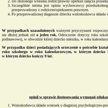
Do złożonego wniosku rodzic/prawny opiekun załącza posiada
Szczególnie istotna jest opinia wychowawcy przedszkolne
przeprowadzony z rodzicem/opiekunem prawnym.
Po przeprowadzonej diagnozie dziecka wnioskodawca składa 
W przypadkach uzasadnionych
ważnymi przyczynami rozpoczęci
nie dłużej jednak niż
o jeden rok.
Odroczenie dotyczy roku szkol
podstawowej, w obwodzie której dziecko mieszka, w roku kalendarzow
W przypadku dzieci posiadających orzeczenie o potrzebie kszt
roku szkolnego w roku kalendarzowym, w którym dziecko k
w którym dziecko kończy 9 lat.
opinii w sprawie dostosowania wymagań edukac
Wnioskodawca składa wniosek o diagnozę psychologiczno-peda