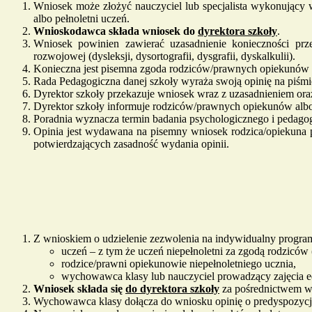
Wniosek może złożyć nauczyciel lub specjalista wykonujący 
albo pełnoletni uczeń.
Wnioskodawca składa wniosek do
dyrektora szkoły
.
Wniosek powinien zawierać uzasadnienie konieczności prz
rozwojowej (dysleksji, dysortografii, dysgrafii, dyskalkulii).
Konieczna jest pisemna zgoda rodziców/prawnych opiekunów a
Rada Pedagogiczna danej szkoły wyraża swoją opinię na piśm
Dyrektor szkoły przekazuje wniosek wraz z uzasadnieniem ora
Dyrektor szkoły informuje rodziców/prawnych opiekunów albo
Poradnia wyznacza termin badania psychologicznego i pedago
Opinia jest wydawana na pisemny wniosek rodzica/opiekuna
potwierdzających zasadność wydania opinii.
Z wnioskiem o udzielenie zezwolenia na indywidualny program
uczeń – z tym że uczeń niepełnoletni za zgodą rodzicó
rodzice/prawni opiekunowie niepełnoletniego ucznia,
wychowawca klasy lub nauczyciel prowadzący zajęcia e
Wniosek składa się
do dyrektora szkoły
za pośrednictwem w
Wychowawca klasy dołącza do wniosku opinię o predyspozycjac