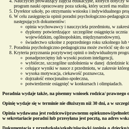
Nauczyciel prowadzący zajęcia edukacyjne, których dotyczy w
program nauki opracowany poza szkołą, który uczeń ma realiz
Dyrektor szkoły, po otrzymaniu wniosku i indywidualnego prog
W celu zasięgnięcia opinii poradni psychologiczno-pedagogicz
następujących dokumentów:
opinia wychowawcy i nauczyciela przedmiotu, w zakresi
dyplomy potwierdzające szczególne osiągnięcia ucznia 
wojewódzkim, ogólnopolskim, międzynarodowym),
świadectwo szkolne z poprzedniego roku szkolnego lub
Poradnia psychologiczno-pedagogiczna może zwrócić się do sz
Kryteria przyznania pozytywnej opinii o indywidualnym progra
ponadprzeciętny lub wysoki poziom inteligencji,
wybiórcze, szczególne uzdolnienia w danej dziedzinie k
celujące wyniki w nauce z przedmiotu, w zakresie które
wysoka motywacja, ciekawość poznawcza,
dojrzałość emocjonalno-społeczna,
potwierdzenie osiągnięć w konkursach i olimpiadach.
Poradnia wydaje także, na pisemny wniosek rodzica/ prawnego o
Opinię wydaje się w terminie nie dłuższym niż 30 dni, a w szcze
Opinia wydawana jest rodzicowi/prawnemu opiekunowi/pełnole
w sekretariacie poradni lub przesyłana jest pocztą, na adres ws
Dokumentacja z przedszkola/szkoły/placówki (opinia o dziecku/