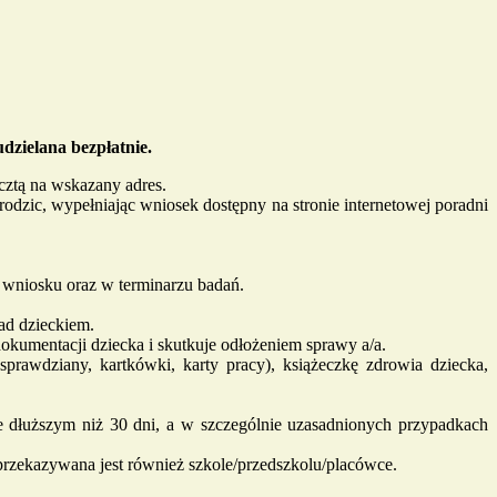
dzielana bezpłatnie.
cztą na wskazany adres.
rodzic, wypełniając wniosek dostępny na stronie internetowej poradni
 wniosku oraz w terminarzu badań.
ad dzieckiem.
okumentacji dziecka i skutkuje odłożeniem sprawy a/a.
prawdziany, kartkówki, karty pracy), książeczkę zdrowia dziecka,
e dłuższym niż 30 dni, a w szczególnie uzasadnionych przypadkach
 przekazywana jest również szkole/przedszkolu/placówce.