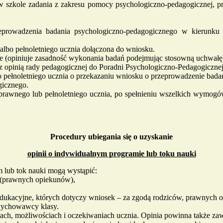
w szkole zadania z zakresu pomocy psychologiczno-pedagogicznej, p
eprowadzenia badania psychologiczno-pedagogicznego w kierunku 
lbo pełnoletniego ucznia dołączona do wniosku.
ie (opiniuje zasadność wykonania badań podejmując stosowną uchwałę
z opinią rady pedagogicznej do Poradni Psychologiczno-Pedagogiczne
 pełnoletniego ucznia o przekazaniu wniosku o przeprowadzenie bada
gicznego.
 prawnego lub pełnoletniego ucznia, po spełnieniu wszelkich wymo
Procedury ubiegania się o uzyskanie
opinii o indywidualnym programie lub toku nauki
 lub tok nauki mogą wystąpić:
w (prawnych opiekunów),
dukacyjne, których dotyczy wniosek – za zgodą rodziców, prawnych o
ychowawcy klasy.
h, możliwościach i oczekiwaniach ucznia. Opinia powinna także zawi