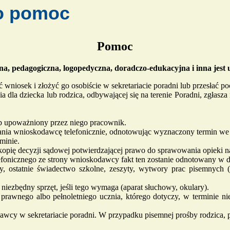
 o pomoc
Pomoc
a, pedagogiczna, logopedyczna, doradczo-edukacyjna i inna jest u
wniosek i złożyć go osobiście w sekretariacie poradni lub przesłać po
 dla dziecka lub rodzica, odbywającej się na terenie Poradni, zgłasza 
b upoważniony przez niego pracownik.
adania wnioskodawcę telefonicznie, odnotowując wyznaczony termin we
minie.
opię decyzji sądowej potwierdzającej prawo do sprawowania opieki n
lefonicznego ze strony wnioskodawcy fakt ten zostanie odnotowany w d
, ostatnie świadectwo szkolne, zeszyty, wytwory prac pisemnych (s
iezbędny sprzęt, jeśli tego wymaga (aparat słuchowy, okulary).
rawnego albo pełnoletniego ucznia, którego dotyczy, w terminie ni
dawcy w sekretariacie poradni. W przypadku pisemnej prośby rodzica,