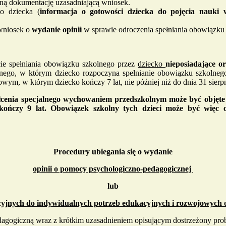
ną dokumentację uzasadniającą wniosek.
go dziecka (
informacja o gotowości dziecka do pojęcia nauk
wniosek o
wydanie opinii
w sprawie odroczenia spełniania obowiązku 
e spełniania obowiązku szkolnego przez
dziecko
nieposiadające or
nego, w którym dziecko rozpoczyna spełnianie obowiązku szkolnego.
ym, w którym dziecko kończy 7 lat, nie później niż do dnia 31 sierpn
ałcenia specjalnego wychowaniem przedszkolnym może być objęte 
ończy 9 lat. Obowiązek szkolny tych dzieci może być więc
Procedury ubiegania się o wydanie
opinii o pomocy psychologiczno-pedagogicznej
lub
yjnych do indywidualnych potrzeb edukacyjnych i rozwojowych or
gogiczną wraz z krótkim uzasadnieniem opisującym dostrzeżony prob