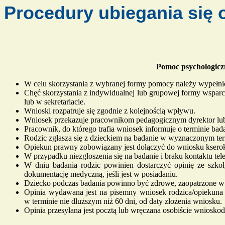
Procedury ubiegania się
Pomoc psychologiczn
W celu skorzystania z wybranej formy pomocy należy wypełnić 
Chęć skorzystania z indywidualnej lub grupowej formy wsparcia
lub w sekretariacie.
Wnioski rozpatruje się zgodnie z kolejnością wpływu.
Wniosek przekazuje pracownikom pedagogicznym dyrektor lu
Pracownik, do którego trafia wniosek informuje o terminie b
Rodzic zgłasza się z dzieckiem na badanie w wyznaczonym ter
Opiekun prawny zobowiązany jest dołączyć do wniosku kserok
W przypadku niezgłoszenia się na badanie i braku kontaktu te
W dniu badania rodzic powinien dostarczyć opinię ze szkoły
dokumentację medyczną, jeśli jest w posiadaniu.
Dziecko podczas badania powinno być zdrowe, zaopatrzone w n
Opinia wydawana jest na pisemny wniosek rodzica/opiekuna p
w terminie nie dłuższym niż 60 dni, od daty złożenia wniosku.
Opinia przesyłana jest pocztą lub wręczana osobiście wniosko