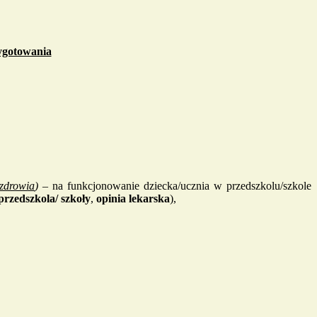
zygotowania
 zdrowia
)
– na funkcjonowanie dziecka/ucznia w przedszkolu/szkole
 przedszkola/ szkoły
,
opinia lekarska
),