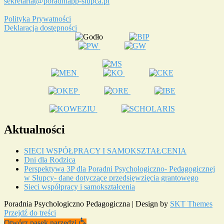
sekretariat@poradniapp-slupca.pl
Polityka Prywatności
Deklaracja dostępności
Aktualności
SIECI WSPÓŁPRACY I SAMOKSZTAŁCENIA
Dni dla Rodzica
Perspektywa 3P dla Poradni Psychologiczno- Pedagogicznej
w Słupcy- dane dotyczące przedsięwzięcia grantowego
Sieci współpracy i samokształcenia
Poradnia Psychologiczno Pedagogiczna | Design by
SKT Themes
Przejdź do treści
Otwórz pasek narzędzi