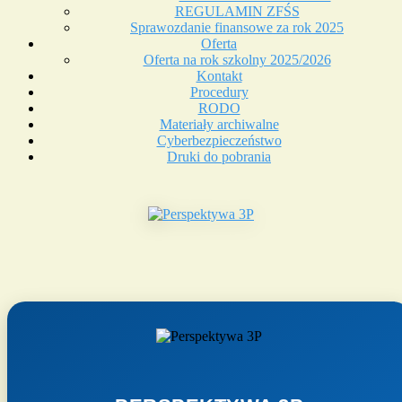
REGULAMIN ZFŚS
Sprawozdanie finansowe za rok 2025
Oferta
Oferta na rok szkolny 2025/2026
Kontakt
Procedury
RODO
Materiały archiwalne
Cyberbezpieczeństwo
Druki do pobrania