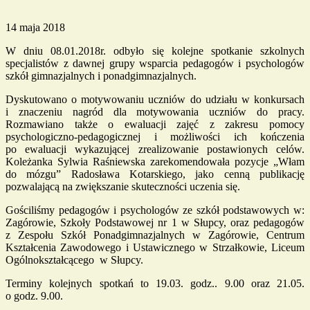
14 maja 2018
W dniu 08.01.2018r. odbyło się kolejne spotkanie szkolnych
specjalistów z dawnej grupy wsparcia pedagogów i psychologów
szkół gimnazjalnych i ponadgimnazjalnych.
Dyskutowano o motywowaniu uczniów do udziału w konkursach
i znaczeniu nagród dla motywowania uczniów do pracy.
Rozmawiano także o ewaluacji zajęć z zakresu pomocy
psychologiczno-pedagogicznej i możliwości ich kończenia
po ewaluacji wykazującej zrealizowanie postawionych celów.
Koleżanka Sylwia Raśniewska zarekomendowała pozycje „Włam
do mózgu” Radosława Kotarskiego, jako cenną publikację
pozwalającą na zwiększanie skuteczności uczenia się.
Gościliśmy pedagogów i psychologów ze szkół podstawowych w:
Zagórowie, Szkoły Podstawowej nr 1 w Słupcy, oraz pedagogów
z Zespołu Szkół Ponadgimnazjalnych w Zagórowie, Centrum
Kształcenia Zawodowego i Ustawicznego w Strzałkowie, Liceum
Ogólnokształcącego w Słupcy.
Terminy kolejnych spotkań to 19.03. godz.. 9.00 oraz 21.05.
o godz. 9.00.