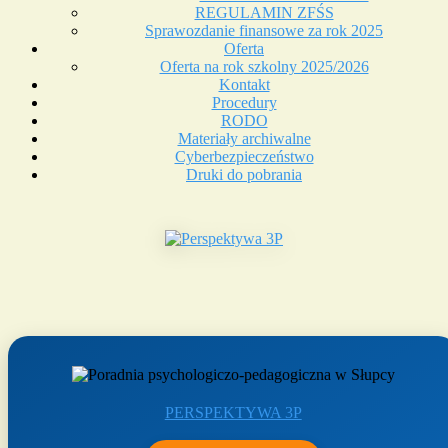
REGULAMIN ZFŚS
Sprawozdanie finansowe za rok 2025
Oferta
Oferta na rok szkolny 2025/2026
Kontakt
Procedury
RODO
Materiały archiwalne
Cyberbezpieczeństwo
Druki do pobrania
PERSPEKTYWA 3P