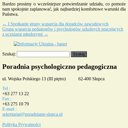
Bardzo prosimy o wcześniejsze potwierdzanie udziału, co pomoże
nam spokojnie zaplanować, jak najbardziej komfortowe warunki dla
Państwa.
←
I Spotkanie grupy wsparcia dla doradców zawodowych
Grupa wsparcia pedagogów i psychologów szkolnych pracujących
z uczniami młodszymi
→
Szukaj:
Poradnia psychologiczno pedagogiczna
ul. Wojska Polskiego 13 (III piętro) 62-400 Słupca
Tel :
+63 277 13 22
Fax :
+63 275 10 79
E-mail :
sekretariat@poradniapp-slupca.pl
Polityka Prywatności