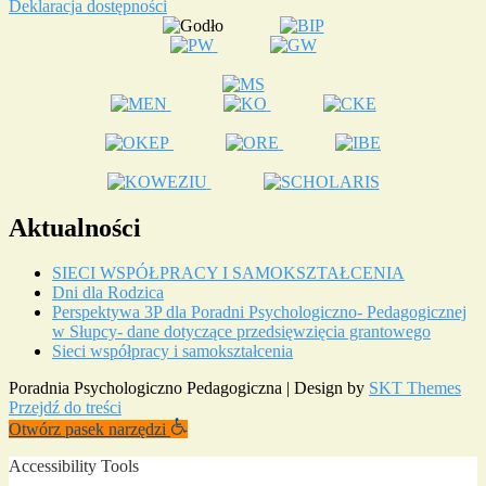
Deklaracja dostępności
Aktualności
SIECI WSPÓŁPRACY I SAMOKSZTAŁCENIA
Dni dla Rodzica
Perspektywa 3P dla Poradni Psychologiczno- Pedagogicznej
w Słupcy- dane dotyczące przedsięwzięcia grantowego
Sieci współpracy i samokształcenia
Poradnia Psychologiczno Pedagogiczna | Design by
SKT Themes
Przejdź do treści
Otwórz pasek narzędzi
Accessibility Tools