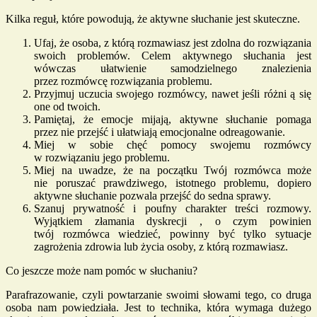
Kilka reguł, które powodują, że aktywne słuchanie jest skuteczne.
Ufaj, że osoba, z którą rozmawiasz jest zdolna do rozwiązania
swoich problemów. Celem aktywnego słuchania jest
wówczas ułatwienie samodzielnego znalezienia
przez rozmówcę rozwiązania problemu.
Przyjmuj uczucia swojego rozmówcy, nawet jeśli różni ą się
one od twoich.
Pamiętaj, że emocje mijają, aktywne słuchanie pomaga
przez nie przejść i ułatwiają emocjonalne odreagowanie.
Miej w sobie chęć pomocy swojemu rozmówcy
w rozwiązaniu jego problemu.
Miej na uwadze, że na początku Twój rozmówca może
nie poruszać prawdziwego, istotnego problemu, dopiero
aktywne słuchanie pozwala przejść do sedna sprawy.
Szanuj prywatność i poufny charakter treści rozmowy.
Wyjątkiem złamania dyskrecji , o czym powinien
twój rozmówca wiedzieć, powinny być tylko sytuacje
zagrożenia zdrowia lub życia osoby, z którą rozmawiasz.
Co jeszcze może nam pomóc w słuchaniu?
Parafrazowanie, czyli powtarzanie swoimi słowami tego, co druga
osoba nam powiedziała. Jest to technika, która wymaga dużego