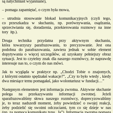
są natychmiast wyjaśniane),
– pomaga zapamiętać, o czym była mowa,
– utrudnia stosowanie blokad komunikacyjnych (czyli tego,
co przeszkadza w słuchaniu, np. porównywania, osądzania,
sprzeciwiania się, doradzenia, przekierowania rozmowy na inne
tory itp.).
Druga technika przydatna przy aktywnym słuchaniu,
która towarzyszy parafrazowaniu, to precyzowanie. Jest ona
podobna do parafrazowania, zawiera jednak w sobie element
dopytywania o więcej szczegółów, aż uzyskany pełniejszy obraz
sytuacji. Jest to czytelny znak dla naszego rozmówcy, że naprawdę
interesuje nas to, o czym do nas mówi.
Jak to wygląda w praktyce np. „Chodzi Tobie o znajomych,
z którymi ostatnio spędzałaś wakacje?”, „Czy to było wtedy , kiedy
dwa miesiące temu pomagałaś, jako wolontariusz w fundacji…”
Następnym elementem jest informacja zwrotna. Aktywne słuchanie
polega na przekazywaniu informacji zwrotnej. Jeżeli
sparafrazowaliśmy słowa naszego rozmówcy, doprecyzowaliśmy
je, to teraz nadszedł moment, żeby powiedzieć o swojej reakcji,
żeby podzielić się swoimi odczuciami, tym co się dzieje w nas
(np. za pomocą komunikatu typu „Ja”). Informacja zwrotna pomaga