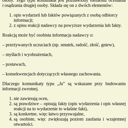
osoby. Tego typu komunikat jest pozbawiony elementu oceniania
i osądzania drugiej osoby. Składa się on z dwóch elementów:
opis wydarzeń lub faktów powiązanych z osobą odbiorcy
informacji;
z opisu reakcji nadawcy na powyższe wydarzenia lub fakty.
Reakcją może być osobista informacja nadawcy o:
– przeżywanych uczuciach (np. smutek, radość, złość, gniew),
– myślach i wyobrażeniach,
– postawach,
– konsekwencjach dotyczących własnego zachowania.
Dlaczego komunikaty typu „Ja” są wskazane przy budowaniu
informacji zwrotnej.
nie zawierają ocen,
są prawdziwe – opisują fakty (opis wydarzenia i opis własnej
reakcji na to wydarzenie to właśnie fakt),
są konkretne, więc łatwo przyswajalne,
są osobiste, więc zwiększają poziom zaufania i wzajemnej
otwartości.