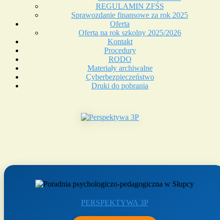
REGULAMIN ZFŚS
Sprawozdanie finansowe za rok 2025
Oferta
Oferta na rok szkolny 2025/2026
Kontakt
Procedury
RODO
Materiały archiwalne
Cyberbezpieczeństwo
Druki do pobrania
PERSPEKTYWA 3P