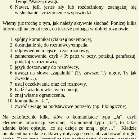
Twojej/Waszej uwagi.
Nawet, jeśli jesteś zły lub rozdrażniony, zaangażuj się
w słuchanie i zrozumienie wypowiedzi.
Wiemy już trochę o tym, jak należy aktywnie słuchać. Poniżej kilka
informacji na temat tego, co jeszcze pomaga w dobrej rozmowie.
spójny komunikat (ciało+głos+emocje),
dostrajanie się do rozmówcy/empatia,
odpowiednie miejsce i czas rozmowy,
zainteresowanie, czyli 4 P: patrz w oczy, potakuj, parafrazuj,
podążaj za rozmówcą,
język dostoswany do rozmówcy,
uwaga na słowa „zapalniki” (Ty zawsze, Ty nigdy, Ty jak
zwykle…),
ustal oczekiwania oraz cel rozmowy,
bądź świadom własnych emocji,
znaj własne ograniczenia,
komunikaty „Ja”,
zwróć uwagę na podstawowe potrzeby (np. filologiczne).
Na zakończenie kilka słów o komunikacie typu „Ja”, czyli
elemencie informacji zwrotnej. Komunikat typu „Ja”, to takie
zdanie, które opisuje, „co się dzieje ze mną , gdy….”. Kładzie
on akcent na reakcję nadawcy dotyczące cech lub zachowań drugiej