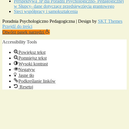
Perspektywa 3P dla Poradni Psychologiczno- Pedagogicznej
w Słupcy- dane dotyczące przedsięwzięcia grantowego
Sieci współpracy i samokształcenia
Poradnia Psychologiczno Pedagogiczna | Design by
SKT Themes
Przejdź do treści
Otwórz pasek narzędzi
Accessibility Tools
Powiększ tekst
Pomniejsz tekst
Wysoki kontrast
Negatyw
Jasne tło
Podkreślanie linków
Resetuj