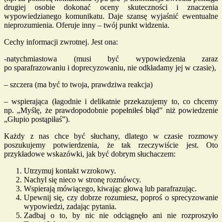
drugiej osobie dokonać oceny skuteczności i znaczenia
wypowiedzianego komunikatu. Daje szansę wyjaśnić ewentualne
nieprozumienia. Oferuje inny – twój punkt widzenia.
Cechy informacji zwrotnej. Jest ona:
-natychmiastowa (musi być wypowiedzenia zaraz
po sparafrazowaniu i doprecyzowaniu, nie odkładamy jej w czasie),
– szczera (ma być to twoja, prawdziwa reakcja)
– wspierająca (łagodnie i delikatnie przekazujemy to, co chcemy
np. „Myślę, że prawdopodobnie popełniłeś błąd” niż powiedzenie
„Głupio postąpiłaś”).
Każdy z nas chce być słuchany, dlatego w czasie rozmowy
poszukujemy potwierdzenia, że tak rzeczywiście jest. Oto
przykładowe wskazówki, jak być dobrym słuchaczem:
Utrzymuj kontakt wzrokowy.
Nachyl się nieco w stronę rozmówcy.
Wspierają mówiącego, kiwając głową lub parafrazując.
Upewnij się, czy dobrze rozumiesz, poproś o sprecyzowanie
wypowiedzi, zadając pytania.
Zadbaj o to, by nic nie odciągnęło ani nie rozproszyło